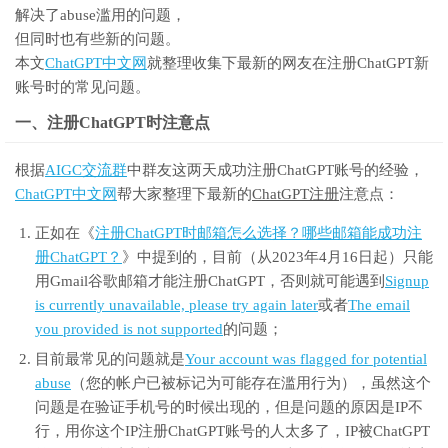
解决了abuse滥用的问题，
但同时也有些新的问题。
本文
ChatGPT中文网
就整理收集下最新的网友在注册ChatGPT新
账号时的常见问题。
一、注册ChatGPT时注意点
根据
AIGC交流群
中群友这两天成功注册ChatGPT账号的经验，
ChatGPT中文网
帮大家整理下最新的
ChatGPT注册
注意点：
正如在《
注册ChatGPT时邮箱怎么选择？哪些邮箱能成功注
册ChatGPT？
》中提到的，目前（从2023年4月16日起）只能
用Gmail谷歌邮箱才能注册ChatGPT，否则就可能遇到
Signup
is currently unavailable, please try again later
或者
The email
you provided is not supported
的问题；
目前最常见的问题就是
Your account was flagged for potential
abuse
（您的帐户已被标记为可能存在滥用行为），虽然这个
问题是在验证手机号的时候出现的，但是问题的原因是IP不
行，用你这个IP注册ChatGPT账号的人太多了，IP被ChatGPT