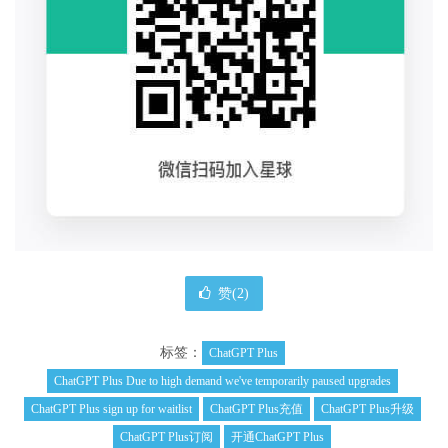
赞(
2
)
标签：
ChatGPT Plus
ChatGPT Plus Due to high demand we've temporarily paused upgrades
ChatGPT Plus sign up for waitlist
ChatGPT Plus充值
ChatGPT Plus升级
ChatGPT Plus订阅
开通ChatGPT Plus