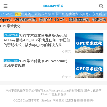
GPT学术优化
GPT学术优化使用新版OpenAI
ChatGPT教程
API key报错API_KEY不满足任何一种已知
的密钥格式，缺少api_key的解决方法
赞(
3
)
GPT学术优化 (GPT Academic）
ChatGPT教程
本地安装教程
赞(
2
)
本站不提供任何关于如何访问https://chat.openai.com的教程/指导/服务，仅分享
ChatGPT教程和资讯
© 2026
ChatGPT博客
SiteMap
|
网站归档
| 京ICP备8888888888号