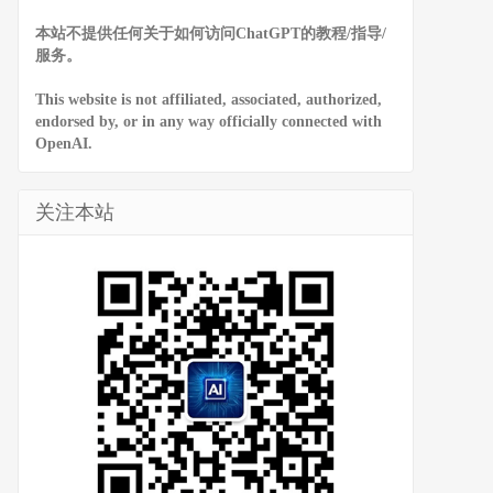
本站不提供任何关于如何访问ChatGPT的教程/指导/
服务。
This website is not affiliated, associated, authorized,
endorsed by, or in any way officially connected with
OpenAI.
关注本站