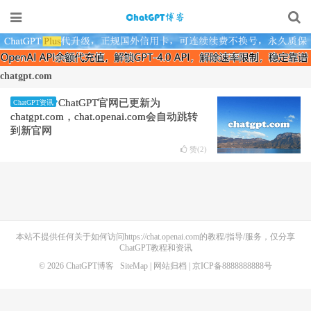
chatgpt.com
ChatGPT官网已更新为
ChatGPT资讯
chatgpt.com，chat.openai.com会自动跳转
到新官网
赞(
2
)
本站不提供任何关于如何访问https://chat.openai.com的教程/指导/服务，仅分享
ChatGPT教程和资讯
© 2026
ChatGPT博客
SiteMap
|
网站归档
| 京ICP备8888888888号