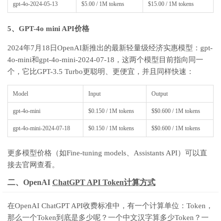
gpt-4o-2024-05-13
$5.00
/ 1
M
tokens
$15.00
/ 1
M
tokens
5、GPT-4o mini API价格
2024年7月18日OpenAI新推出的最新轻量级经济实惠模型：gpt-
4o-mini和gpt-4o-mini-2024-07-18，这两个模型目前指向同一
个，它比GPT-3.5 Turbo更聪明、更便宜，并且同样快速：
Model
Input
Output
gpt-4o-mini
$0.150
/ 1
M
tokens
$$0.600
/ 1
M
tokens
gpt-4o-mini-2024-07-18
$0.150
/ 1
M
tokens
$$0.600
/ 1
M
tokens
更多模型价格（如Fine-tuning models、Assistants API）可以直
接去官网查看。
二、OpenAI
ChatGPT API Token计算方式
在OpenAI ChatGPT API收费标准中，有一个计算单位：Token，
那么一个Token到底是多少呢？一个中文汉字算多少Token？一