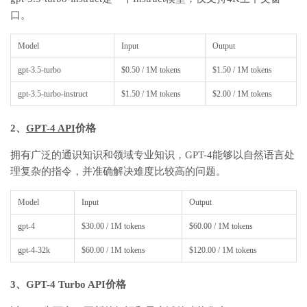
口。
Model
Input
Output
gpt-3.5-turbo
$0.50
/ 1
M
tokens
$1.50
/ 1
M
tokens
gpt-3.5-turbo-instruct
$1.50
/ 1
M
tokens
$2.00
/ 1
M
tokens
2、
GPT-4 API
价格
拥有广泛的通识知识和领域专业知识，GPT-4能够以自然语言处
理复杂的指令，并准确解决难度比较高的问题。
Model
Input
Output
gpt-4
$30.00
/ 1
M
tokens
$60.00
/ 1
M
tokens
gpt-4-32k
$60.00
/ 1
M
tokens
$120.00
/ 1
M
tokens
3、GPT-4 Turbo API价格