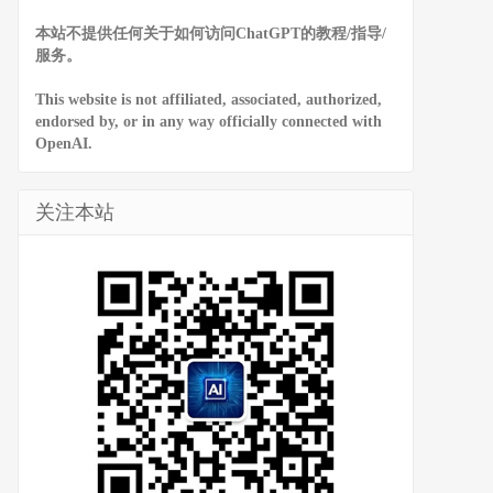
本站不提供任何关于如何访问ChatGPT的教程/指导/
服务。
This website is not affiliated, associated, authorized,
endorsed by, or in any way officially connected with
OpenAI.
关注本站