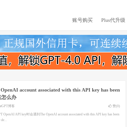
账号购买
Plus代升级
OpenAI account associated with this API key has been
d应该怎么办
atGPT博客
赞(
0
)
AI API key时会遇到The OpenAI account associated with this API key has been
 de...