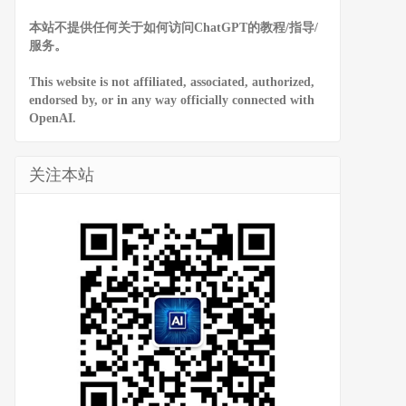
本站不提供任何关于如何访问ChatGPT的教程/指导/
服务。
This website is not affiliated, associated, authorized,
endorsed by, or in any way officially connected with
OpenAI.
关注本站