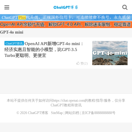
GPT-4o mini
OpenAI API新增GPT-4o mini：
ChatGPT资讯
经济实惠且智能的小模型，比GPT-3.5
Turbo更聪明、更便宜
赞(
2
)
本站不提供任何关于如何访问https://chat.openai.com的教程/指导/服务，仅分享
ChatGPT教程和资讯
© 2026
ChatGPT博客
SiteMap
|
网站归档
| 京ICP备8888888888号