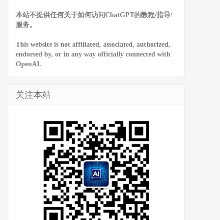
本站不提供任何关于如何访问ChatGPT的教程/指导/
服务。
This website is not affiliated, associated, authorized,
endorsed by, or in any way officially connected with
OpenAI.
关注本站