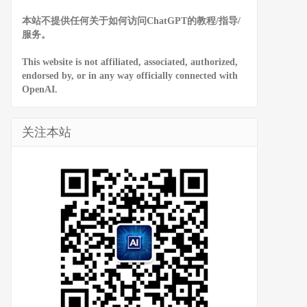
本站不提供任何关于如何访问ChatGPT的教程/指导/
服务。
This website is not affiliated, associated, authorized,
endorsed by, or in any way officially connected with
OpenAI.
关注本站