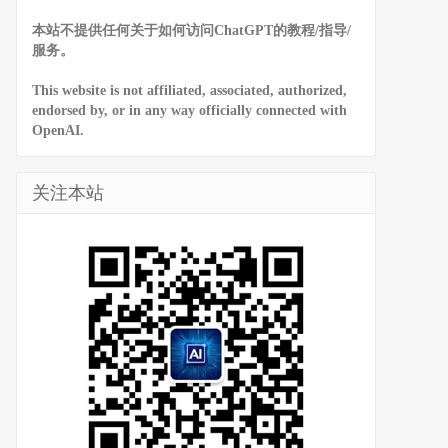
本站不提供任何关于如何访问ChatGPT的教程/指导/
服务。
This website is not affiliated, associated, authorized,
endorsed by, or in any way officially connected with
OpenAI.
关注本站