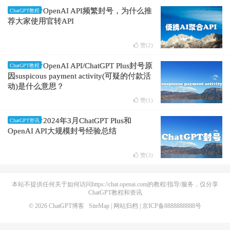
OpenAI API频繁封号，为什么推
ChatGPT教程
荐大家使用官转API
赞(
2
)
OpenAI API/ChatGPT Plus封号原
ChatGPT教程
因suspicous payment activity(可疑的付款活
动)是什么意思？
赞(
1
)
2024年3月ChatGPT Plus和
ChatGPT资讯
OpenAI API大规模封号经验总结
赞(
3
)
本站不提供任何关于如何访问https://chat.openai.com的教程/指导/服务，仅分享
ChatGPT教程和资讯
© 2026
ChatGPT博客
SiteMap
|
网站归档
| 京ICP备8888888888号