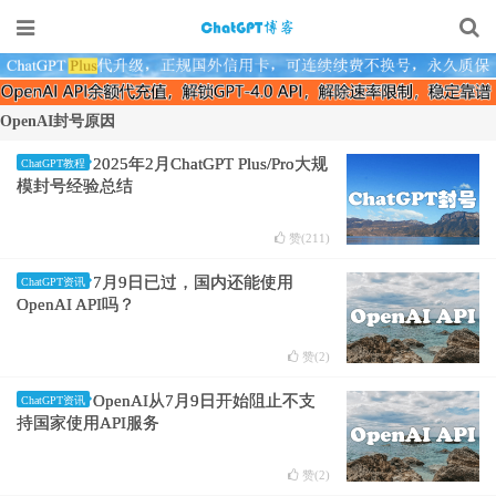
OpenAI封号原因
2025年2月ChatGPT Plus/Pro大规
ChatGPT教程
模封号经验总结
赞(
211
)
7月9日已过，国内还能使用
ChatGPT资讯
OpenAI API吗？
赞(
2
)
OpenAI从7月9日开始阻止不支
ChatGPT资讯
持国家使用API服务
赞(
2
)