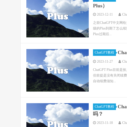
Plus）
2023-12-11
Ch
之前ChatGPT中文网
级的Plus到期了怎么续
Plus过期后...
Ch
ChatGPT教程
2023-11-27
Ch
ChatGPT Plu
但前提是没有关闭续费。本文
自动续费须知...
Ch
ChatGPT教程
吗？
2023-11-18
Ch