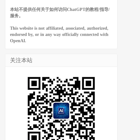
本站不提供任何关于如何访问ChatGPT的教程/指导/
服务。
This website is not affiliated, associated, authorized,
endorsed by, or in any way officially connected with
OpenAI.
关注本站